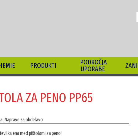
I
PODROČJA
HEMIE
PRODUKTI
ZANI
UPORABE
ŠTOLA ZA PENO PP65
ja: Naprave za obdelavo
številka ena med pištolami za peno!