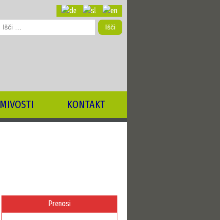
šči:
MIVOSTI
KONTAKT
Prenosi