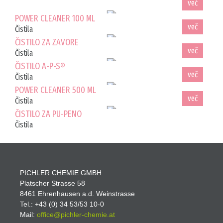
več
POWER CLEANER 100 ML
Čistila
več
ČISTILO ZA ZAVORE
Čistila
več
ČISTILO A-P-S®
Čistila
več
POWER CLEANER 500 ML
Čistila
ČISTILO ZA PU-PENO
Čistila
PICHLER CHEMIE GMBH
Platscher Strasse 58
8461 Ehrenhausen a.d. Weinstrasse
Tel.: +43 (0) 34 53/53 10-0
Mail:
office@pichler-
chemie.at