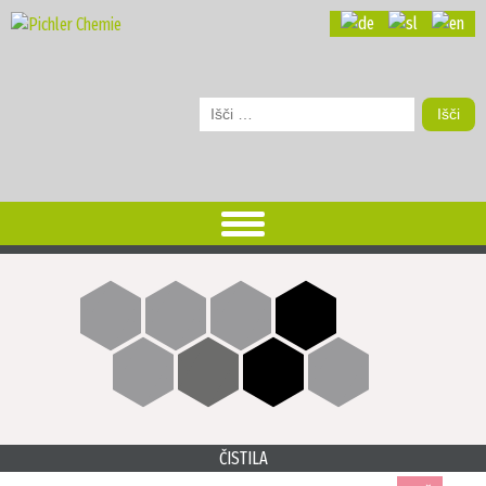
Išči:
ČISTILA
več