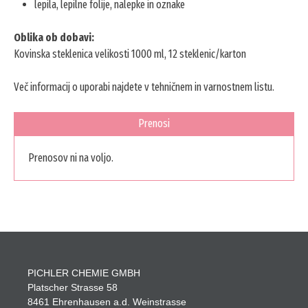
lepila, lepilne folije, nalepke in oznake
Oblika ob dobavi:
Kovinska steklenica velikosti 1000 ml, 12 steklenic/karton
Več informacij o uporabi najdete v tehničnem in varnostnem listu.
Prenosi
Prenosov ni na voljo.
PICHLER CHEMIE GMBH
Platscher Strasse 58
8461 Ehrenhausen a.d. Weinstrasse