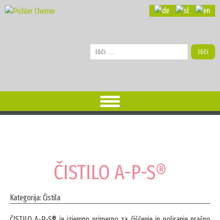
Išči:
ČISTILO A-P-S®
Kategorija: Čistila
ČISTILO A-P-S® je izjemno primerno za čiščenje in poliranje prašno