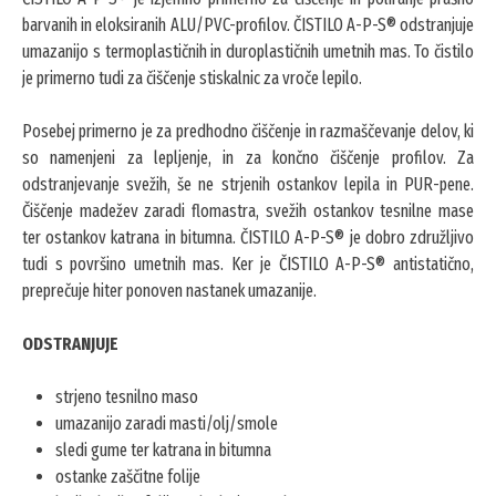
barvanih in eloksiranih ALU/PVC-profilov. ČISTILO A-P-S® odstranjuje
umazanijo s termoplastičnih in duroplastičnih umetnih mas. To čistilo
je primerno tudi za čiščenje stiskalnic za vroče lepilo.
Posebej primerno je za predhodno čiščenje in razmaščevanje delov, ki
so namenjeni za lepljenje, in za končno čiščenje profilov. Za
odstranjevanje svežih, še ne strjenih ostankov lepila in PUR-pene.
Čiščenje madežev zaradi flomastra, svežih ostankov tesnilne mase
ter ostankov katrana in bitumna. ČISTILO A-P-S® je dobro združljivo
tudi s površino umetnih mas. Ker je ČISTILO A-P-S® antistatično,
preprečuje hiter ponoven nastanek umazanije.
ODSTRANJUJE
strjeno tesnilno maso
umazanijo zaradi masti/olj/smole
sledi gume ter katrana in bitumna
ostanke zaščitne folije