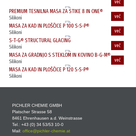
več
PREMIUM TESNILNA MASA ZA STIKE 8 IN ONE®
Silikoni
več
MASA ZA KAD IN PLOŠČICE P 100 S-S-P®
Silikoni
več
S-T-G® STRUCTURAL GLACING
Silikoni
več
MASA ZA GRADNJO S STEKLOM IN KOVINO B-G-M®
Silikoni
MASA ZA KAD IN PLOŠČICE P 120 S-S-P®
Silikoni
PICHLER CHEMIE GMBH
Platscher Strasse 58
8461 Ehrenhausen a.d. Weinstrasse
Tel.: +43 (0) 34 53/53 10-0
Mail:
office@pichler-
chemie.at