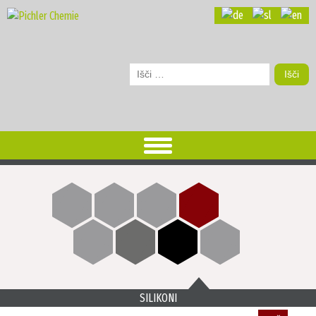
Išči:
SILIKONI
več