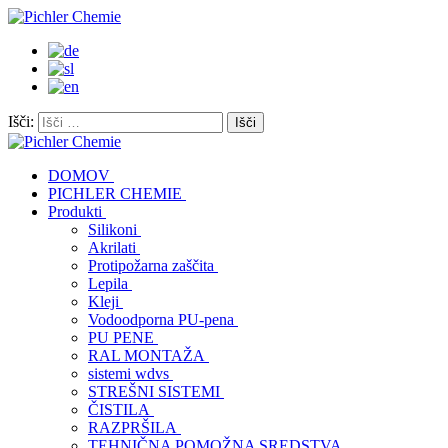
Išči:
DOMOV
PICHLER CHEMIE
Produkti
Silikoni
Akrilati
Protipožarna zaščita
Lepila
Kleji
Vodoodporna PU-pena
PU PENE
RAL MONTAŽA
sistemi wdvs
STREŠNI SISTEMI
ČISTILA
RAZPRŠILA
TEHNIČNA POMOŽNA SREDSTVA