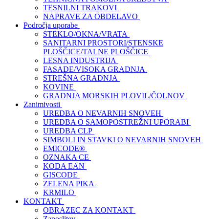
TESNILNI TRAKOVI
NAPRAVE ZA OBDELAVO
Področja uporabe
STEKLO/OKNA/VRATA
SANITARNI PROSTORI/STENSKE
PLOŠČICE/TALNE PLOŠČICE
LESNA INDUSTRIJA
FASADE/VISOKA GRADNJA
STREŠNA GRADNJA
KOVINE
GRADNJA MORSKIH PLOVIL/ČOLNOV
Zanimivosti
UREDBA O NEVARNIH SNOVEH
UREDBA O SAMOPOSTREŽNI UPORABI
UREDBA CLP
SIMBOLI IN STAVKI O NEVARNIH SNOVEH
EMICODE®
OZNAKA CE
KODA EAN
GISCODE
ZELENA PIKA
KRMILO
KONTAKT
OBRAZEC ZA KONTAKT
Zaposlitev