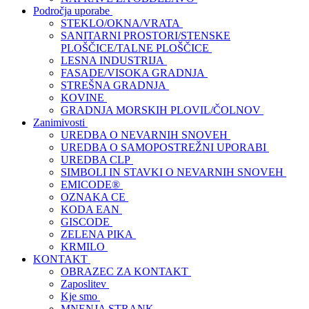
Področja uporabe
STEKLO/OKNA/VRATA
SANITARNI PROSTORI/STENSKE
PLOŠČICE/TALNE PLOŠČICE
LESNA INDUSTRIJA
FASADE/VISOKA GRADNJA
STREŠNA GRADNJA
KOVINE
GRADNJA MORSKIH PLOVIL/ČOLNOV
Zanimivosti
UREDBA O NEVARNIH SNOVEH
UREDBA O SAMOPOSTREŽNI UPORABI
UREDBA CLP
SIMBOLI IN STAVKI O NEVARNIH SNOVEH
EMICODE®
OZNAKA CE
KODA EAN
GISCODE
ZELENA PIKA
KRMILO
KONTAKT
OBRAZEC ZA KONTAKT
Zaposlitev
Kje smo
MNENJA STRANK