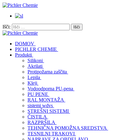
Išči:
DOMOV
PICHLER CHEMIE
Produkti
Silikoni
Akrilati
Protipožarna zaščita
Lepila
Kleji
Vodoodporna PU-pena
PU PENE
RAL MONTAŽA
sistemi wdvs
STREŠNI SISTEMI
ČISTILA
RAZPRŠILA
TEHNIČNA POMOŽNA SREDSTVA
TESNILNI TRAKOVI
NAPRAVE ZA OBDELAVO