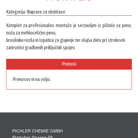
Kategorija: Naprave za obdelavo
Komplet za profesionalno montažo je sestavljen iz pištole za peno,
noža za mehkocelično peno,
brusilnika rezila in lopatice za glajenje ter olajša delo pri strokovni
zatesnitvi gradbenih priključnih spojev.
Prenosi
Prenosov ni na voljo.
PICHLER CHEMIE GMBH
Platscher Strasse 58