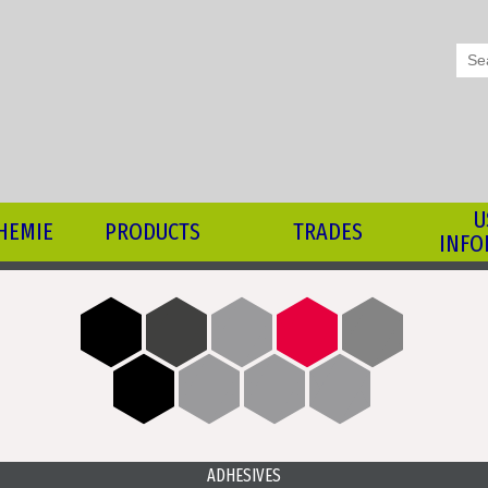
Sear
for:
U
HEMIE
PRODUCTS
TRADES
INFO
ADHESIVES